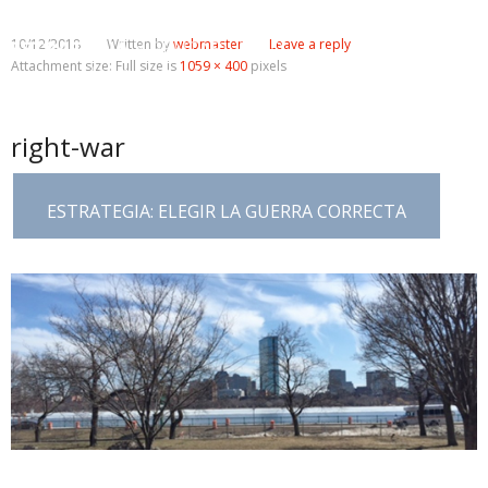
10/12/2018
Written by
webmaster
Leave a reply
☰
Attachment size: Full size is
1059 × 400
pixels
right-war
ESTRATEGIA: ELEGIR LA GUERRA CORRECTA